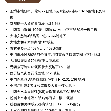
荃灣市地段81川龍街22號地下及1樓及街市街10-16號地下及閣
樓
荃灣德士古道富麗商場地舖1-9號
元朗青山道99-109號元朗貿易中心地下五號舖及一樓二樓
大埔安慈路4號昌運中心57-66號地下
大埔太和邨太和商場102號舖
青衣長發商場407A and 407B號舖
屯門市地段280號河傍街,屯門鄉事會路康麗花園地下14號舖
大埔墟廣福道70號寶康大廈地庫
元朗教育路9-13號興發大廈地下1&11舖
西貢親民街西貢花園地下1-3號舖
屯門湖翠路1號蝴蝶邨蝶心樓地下 R131-136 號舖
荃灣沙咀道270-276號廣發大廈一樓及地下
元朗天水圍天瑞邨(I&II)天瑞商場地下G1B號舖
粉嶺上水市地段71號名都商場二樓22號舖
粉嶺百和路88號花都廣場地下91A, 93-95號舖
上水石湖墟新豐路106-110號金城大廈地下