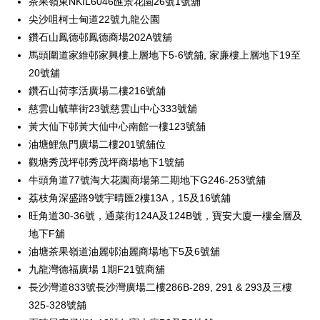
茶果嶺東NKIL6046匯景花園26號1號舖
尖沙咀柯士甸道22號九龍公園
鑽石山鳳德邨鳳德商場202A號舖
馬頭圍道家維邨家興樓上層地下5-6號舖, 家廉樓上層地下19至
20號舖
鑽石山荷李活廣場二樓216號舖
慈雲山毓華街23號慈雲山中心333號舖
黃大仙下邨黃大仙中心南館一樓123號舖
油塘鯉魚門廣場二樓201號舖位
觀塘秀茂坪邨秀茂坪商場地下1號舖
牛頭角道77號淘大花園商場第二期地下G246-253號舖
荔枝角深盛路9號宇晴匯2樓13A，15及16號舖
旺角道30-36號，通菜街124A及124B號，寶安大廈一樓全層及
地下F舖
油塘茶果嶺道油麗邨油麗商場地下5及6號舖
九龍灣德福廣場 1期F21號商舖
長沙灣道833號長沙灣廣場二樓286B-289, 291 & 293及三樓
325-328號舖