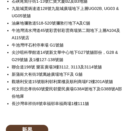
石硤尾窩仔街1-13號仁寶大廈B2及B3地舖
九龍城賈炳達道128號九龍城廣場地下上層UG02B, UG03 &
UG05號舖
油麻地彌敦道518-520號彌敦行地下A及C舖
牛池灣清水灣道45號彩雲邨彩雲商場第二期地下上層A104及
A115號店
牛池灣坪石村停車場 G1號舖
尖沙咀科學館道14號新文華中心地下G27號舖部份，G28 &
G29號舖 及1樓127-138號舖
聯合道198號 樂富廣場3樓3112, 3113及3114號舖
新蒲崗大有街3號萬廸廣場地下F及 G舖
觀塘利安道15號順利邨利業樓及順利商場F2樓201A號舖
何文田忠孝街60號愛民邨愛民廣場G38A號地下及G38B號A部
份地庫
長沙灣幸祥街8號幸福邨幸福商場1樓111舖
新界