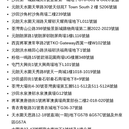
元朗天水圍天華路30號天頌苑T Town South 2 樓 S206號舖
沙田沙角村沙角商場二樓239號舖
元朗天水圍天湖路天耀邨天耀商場地下L011號舖
荃灣青山公路398號愉景新城購物商場第二層2022-2023號舖
元朗朗屏路1號朗屏邨朗屏商場1樓L116號舖
西貢將軍澳常寧路2號TKO Gateway西翼一樓W102號舖
元朗洪水橋田心路洪福邨洪福商場地下1號舖
粉嶺一鳴路15號碧湖花園商場UG樓層34B號舖
屯門大興街1號大興商場地下L101號舖
元朗天水圍天秀路8號天一商城1樓1018-1019號舖
沙田盛田街1號秦石邨秦石商場地下8+9號舖
荃灣大壩街4-30號荃灣廣場第五層511-512及511-512A號舖
沙田水泉澳邨水泉澳廣場G12號舖
將軍澳唐德街1號將軍澳廣場商業部份二樓2-018-020號舖
青衣青敬路31號青衣城地下G36-37號舖
天水圍天恩路12-18號嘉湖(一期)地下G57B &G57C號舖及外座
區G57A