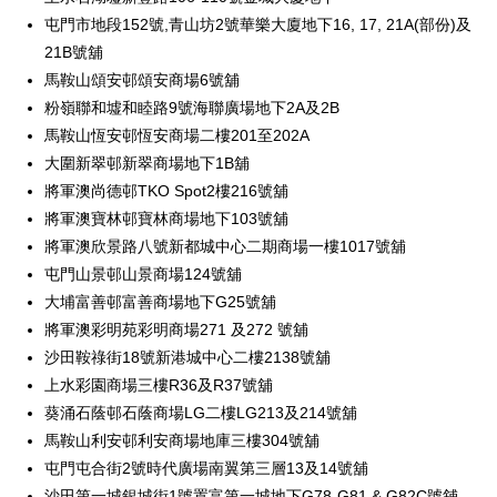
屯門市地段152號,青山坊2號華樂大廈地下16, 17, 21A(部份)及
21B號舖
馬鞍山頌安邨頌安商場6號舖
粉嶺聯和墟和睦路9號海聯廣場地下2A及2B
馬鞍山恆安邨恆安商場二樓201至202A
大圍新翠邨新翠商場地下1B舖
將軍澳尚德邨TKO Spot2樓216號舖
將軍澳寶林邨寶林商場地下103號舖
將軍澳欣景路八號新都城中心二期商場一樓1017號舖
屯門山景邨山景商場124號舖
大埔富善邨富善商場地下G25號舖
將軍澳彩明苑彩明商場271 及272 號舖
沙田鞍祿街18號新港城中心二樓2138號舖
上水彩園商場三樓R36及R37號舖
葵涌石蔭邨石蔭商場LG二樓LG213及214號舖
馬鞍山利安邨利安商場地庫三樓304號舖
屯門屯合街2號時代廣場南翼第三層13及14號舖
沙田第一城銀城街1號置富第一城地下G78-G81 & G82C號舖