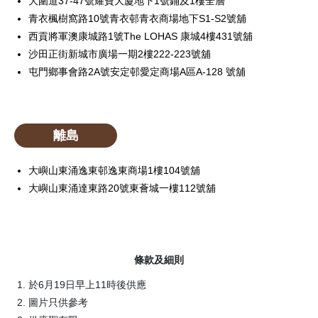
大圍道37-47號耀寶大廈地下1號鋪及1樓全層
青衣楓樹窩路10號青衣邨青衣商場地下S1-S2號舖
西貢將軍澳康城路1號The LOHAS 康城4樓431號舖
沙田正街新城市廣場一期2樓222-223號舖
屯門鄉事會路2A號安定邨愛定商場A區A-128 號舖
離島
大嶼山東涌逸東邨逸東商場1樓104號舖
大嶼山東涌達東路20號東薈城一樓112號舖
條款及細則
於6月19日早上11時後供應
圖片只供參考