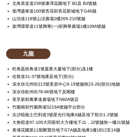
北角英皇道238號康澤花園地下 B2及 B3號舖
柴灣盛泰道100號杏花邨杏花新城地下G46舖
山頂道118號山頂廣場2樓209-210號舖
柴灣環翠道11號興華(一)邨興華廣場1樓109A號舖
九龍
旺角荔枝角道1號嘉業大廈地下(部分)及1樓
佐敦道31-37號地庫及地下(部分)
深水埗元州街213號美居中心9-19號舖舆23-26(部分)地舖
深水埗欽州街78-86號地下及閣樓
美孚新邨萬事達廣場地下N60A號店
竹園南邨竹園商場S219A號舖平台部分
尖沙咀梳士巴利道3號星光行地庫A舖及地下部分1-2號舖
大角咀道97-105大同新邨大方樓地下J1，J2號舖舆一樓J1號舖
黃埔花園第11期聚寶坊地下G7A舖及地庫1樓1B12至14舖