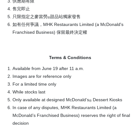
供應期有限
售完即止
只限指定之麥當勞
甜品站獨家發售
®
如有任何爭議，MHK Restaurants Limited (a McDonald's
Franchised Business) 保留最終決定權
Terms & Conditions
Available from June 19 after 11 a.m.
Images are for reference only
For a limited time only
While stocks last
Only available at designed McDonald’s
Dessert Kiosks
®
In case of any disputes, MHK Restaurants Limited (a
McDonald’s Franchised Business) reserves the right of final
decision