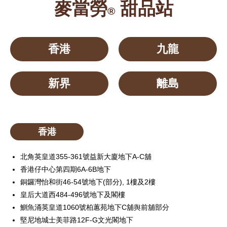
麥當勞
甜品站
®
香港
九龍
新界
離島
香港
北角英皇道355-361號益新大廈地下A-C舖
香港仔中心第四期6A-6B地下
銅鑼灣怡和街46-54號地下(部分), 1樓及2樓
皇后大道西484-496號地下及閣樓
鰂魚涌英皇道1060號柏蕙苑地下C舖舆前舖部分
堅尼地城士美菲路12F-G文光閣地下