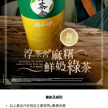
條款及細則
以上產品只於指定之麥當勞
餐應供應
®