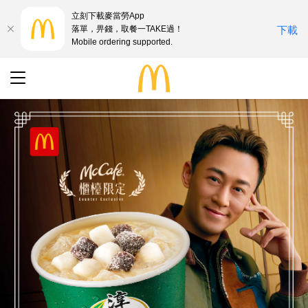
立刻下載麥當勞App
落單，畀錢，取餐一TAKE過！
下載
Mobile ordering supported.
最新優惠
搜尋
餐廳地址
語言
English
中文