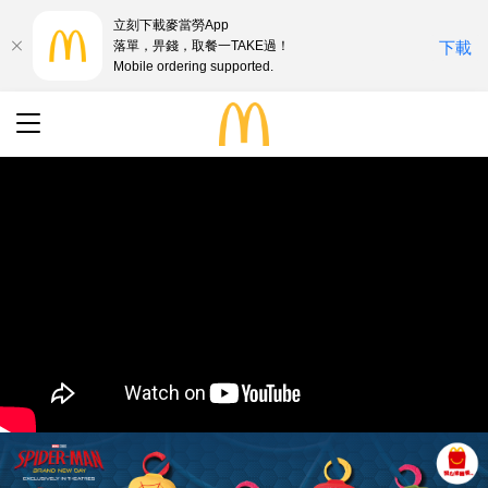
立刻下載麥當勞App
落單，畀錢，取餐一TAKE過！
下載
Mobile ordering supported.
最新優惠
搜尋
餐廳地址
語言
English
中文