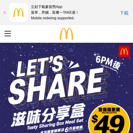
立刻下載麥當勞App
落單，畀錢，取餐一TAKE過！
下載
Mobile ordering supported.
最新優惠
搜尋
餐廳地址
語言
English
中文