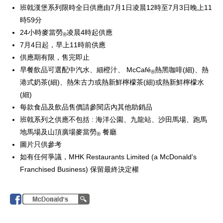
班戟漢堡系列限時全日供應由7月1日凌晨12時至7月3日晚上11
時59分
24小時麥當勞
凌晨4時起供應
®
7月4日起，早上11時前供應
供應期有限，售完即止
早餐飲品可選配中汽水、細橙汁、 McCafé
熱黑咖啡(細)、熱
®
港式奶茶(細)、熱朱古力或熱新鮮檸檬茶(細)或熱新鮮檸檬水
(細)
每款食品及飲品售價請參閱店內其他助銷品
班戟系列之供應不包括 : 海洋公園、九龍站、沙田馬場、跑馬
地馬場及山頂廣場麥當勞
餐廳
®
圖片只供參考
如有任何爭議，MHK Restaurants Limited (a McDonald's
Franchised Business) 保留最終決定權