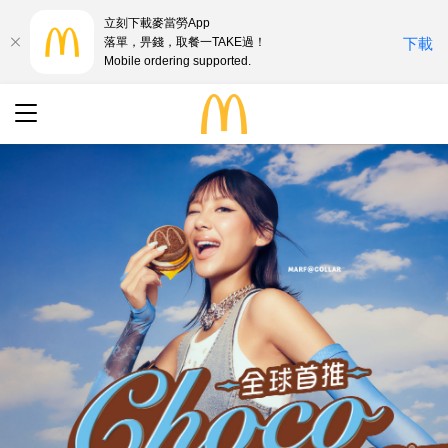
立刻下載麥當勞App
落單，畀錢，取餐一TAKE過！
下載
Mobile ordering supported.
最新優惠
搜尋
餐廳地址
語言
English
中文