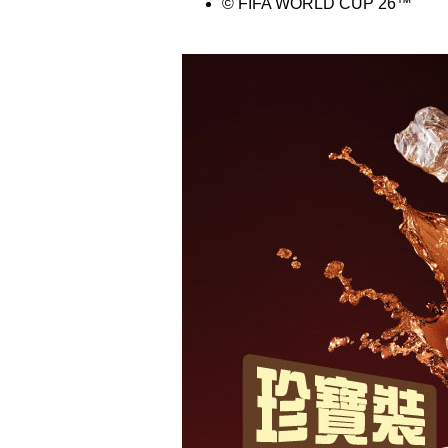
© FIFA WORLD CUP 26™